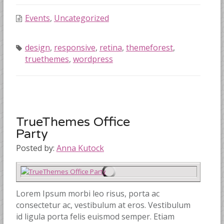
Events
,
Uncategorized
design
,
responsive
,
retina
,
themeforest
,
truethemes
,
wordpress
TrueThemes Office
Party
Posted by:
Anna Kutock
Lorem Ipsum morbi leo risus, porta ac
consectetur ac, vestibulum at eros. Vestibulum
id ligula porta felis euismod semper. Etiam