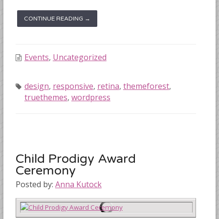
CONTINUE READING →
Events
,
Uncategorized
design
,
responsive
,
retina
,
themeforest
,
truethemes
,
wordpress
Child Prodigy Award
Ceremony
Posted by:
Anna Kutock