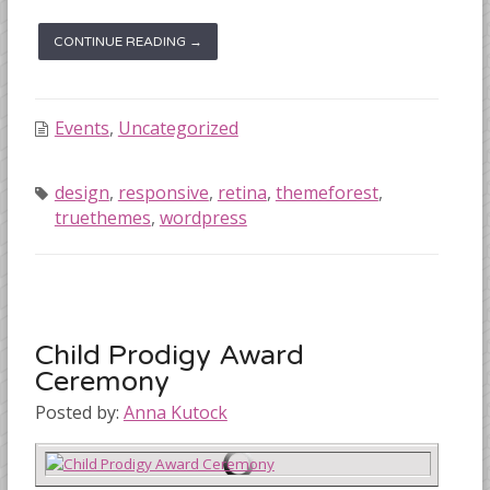
CONTINUE READING →
Events
,
Uncategorized
design
,
responsive
,
retina
,
themeforest
,
truethemes
,
wordpress
Child Prodigy Award
Ceremony
Posted by:
Anna Kutock