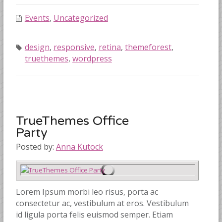
Events
,
Uncategorized
design
,
responsive
,
retina
,
themeforest
,
truethemes
,
wordpress
TrueThemes Office
Party
Posted by:
Anna Kutock
Lorem Ipsum morbi leo risus, porta ac
consectetur ac, vestibulum at eros. Vestibulum
id ligula porta felis euismod semper. Etiam