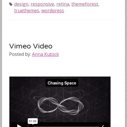
design
,
responsive
,
retina
,
themeforest
,
truethemes
,
wordpress
Vimeo Video
Posted by:
Anna Kutock