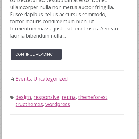
consectetur ac, vestibulum at eros. Donec
ullamcorper nulla non metus auctor fringilla.
Fusce dapibus, tellus ac cursus commodo,
tortor mauris condimentum nibh, ut
fermentum massa justo sit amet risus. Aenean
lacinia bibendum nulla ...
CONTINUE READING →
Events
,
Uncategorized
design
,
responsive
,
retina
,
themeforest
,
truethemes
,
wordpress