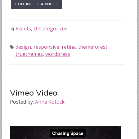
CONTINUE READING →
Events
,
Uncategorized
design
,
responsive
,
retina
,
themeforest
,
truethemes
,
wordpress
Vimeo Video
Posted by:
Anna Kutock