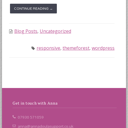
CONTINUE READING →
Blog Posts
,
Uncategorized
responsive
,
themeforest
,
wordpress
Get in touch with Anna
07930 571059
anna@annadoulasupport.co.uk